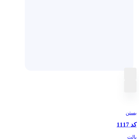
بستن
کد 1117
پالت