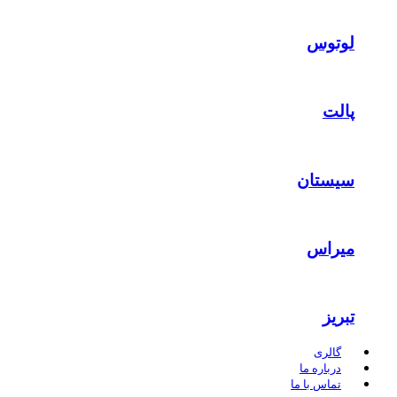
لوتوس
پالت
سیستان
میراس
تبریز
گالری
درباره ما
تماس با ما