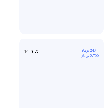
–
243
تومان
کد 1020
2,700
تومان