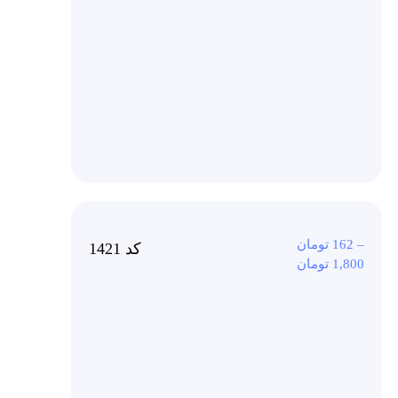
–
162
تومان
کد 1421
1,800
تومان