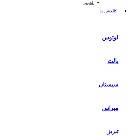
قدیمی
کالکشن ها
لوتوس
پالت
سیستان
میراس
تبریز