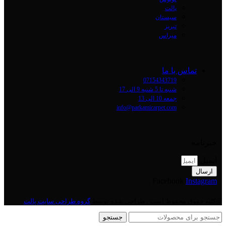
پالت
سیستان
تبریز
میراس
تماس با ما
07154343719
شنبه تا 5 شنبه 9 الی 17
جمعه 10 الی 13
info@parkamicarpet.com
خبرنامه
ایمیل
ارسال
Facebook
Instagram
@کلیه حقوق محفوظ است ، طراحی شده توسط
گروه طراحی سایت پالت
جستجو