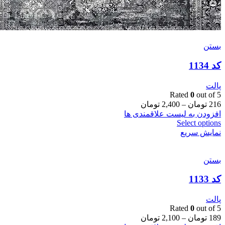
بستن
کد 1134
پالت
Rated
0
out of 5
216
تومان
–
2,400
تومان
افزودن به لیست علاقمندی ها
Select options
نمایش سریع
بستن
کد 1133
پالت
Rated
0
out of 5
189
تومان
–
2,100
تومان