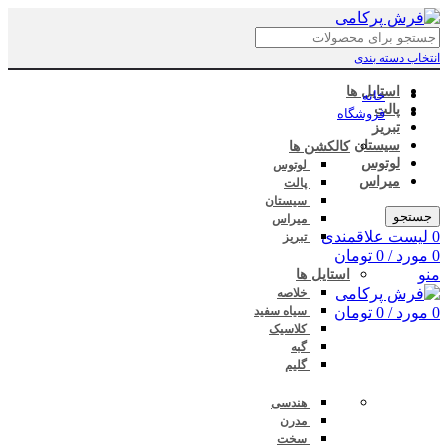
انتخاب دسته بندی
استایل ها
خانه
پالت
فروشگاه
تبریز
سیستان
کالکشن ها
لوتوس
لوتوس
میراس
پالت
سیستان
جستجو
میراس
0
لیست علاقمندی
تبریز
0
مورد
/
0
تومان
منو
استایل ها
خلاصه
0
مورد
/
0
تومان
سیاه سفید
کلاسیک
گبه
گلیم
هندسی
مدرن
سخت