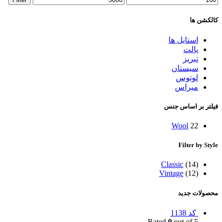
کالکشن ها
استایل ها
پالت
تبریز
سیستان
لوتوس
میراس
فیلتر بر اساس جنس
Wool
22
Filter by Style
Classic
(14)
Vintage
(12)
محصولات جدید
کد 1138
Rated
0
out of 5