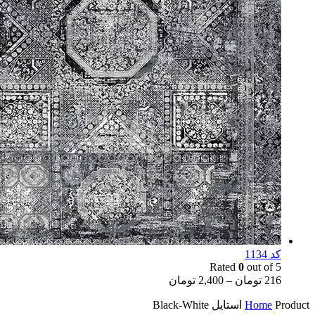
کد 1134
Rated
0
out of 5
216
تومان
–
2,400
تومان
Product استایل
Home
Black-White