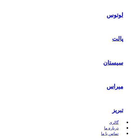
لوتوس
پالت
سیستان
میراس
تبریز
گالری
درباره ما
تماس با ما