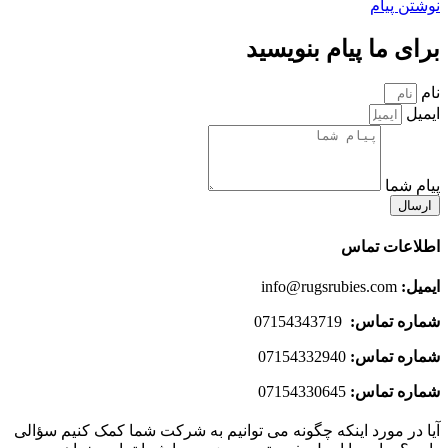
نوشتن پیام
برای ما پیام بنویسید
نام
ایمیل
پیام شما
ارسال
اطلاعات تماس
ایمیل:
info@rugsrubies.com
شماره تماس:
07154343719
شماره تماس:
07154332940
شماره تماس:
07154330645
آیا در مورد اینکه چگونه می توانیم به شرکت شما کمک کنیم سؤالی