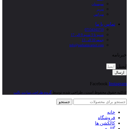
سیستان
تبریز
میراس
تماس با ما
07154343719
شنبه تا 5 شنبه 9 الی 17
جمعه 10 الی 13
info@parkamicarpet.com
خبرنامه
ایمیل
ارسال
Facebook
Instagram
@کلیه حقوق محفوظ است ، طراحی شده توسط
گروه طراحی سایت پالت
جستجو
خانه
فروشگاه
کالکشن ها
گالری