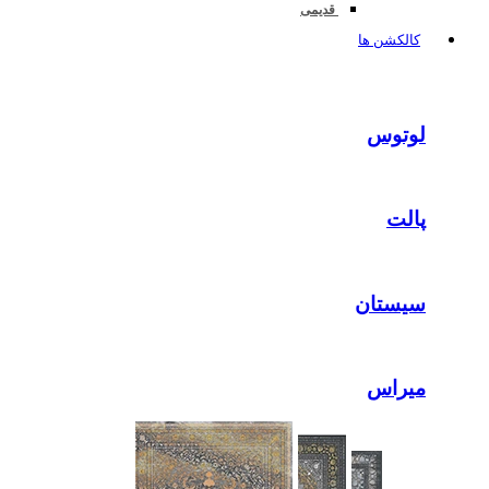
قدیمی
کالکشن ها
لوتوس
پالت
سیستان
میراس