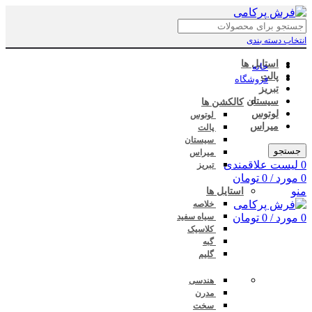
انتخاب دسته بندی
استایل ها
خانه
پالت
فروشگاه
تبریز
سیستان
کالکشن ها
لوتوس
لوتوس
میراس
پالت
سیستان
جستجو
میراس
0
لیست علاقمندی
تبریز
0
مورد
/
0
تومان
منو
استایل ها
خلاصه
0
مورد
/
0
تومان
سیاه سفید
کلاسیک
گبه
گلیم
هندسی
مدرن
سخت