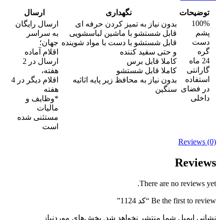
توضیحات
نگهداری
ارسال
100%
بدون نیاز به تمیز کردن حرفه ای
ارسال رایگان
پشم
قابل شستشو با ماشین لباسشویی
به سراسر
دست
قابل شستشو با دست با مواد شوینده
جهان؛
گره
و حتی سفید کننده
اقلام آماده
24 ماه
کاملا قابل برس
ارسال در 2
گارانتی
کاملا قابل شستشو
هفته،
استفاده
بدون نیاز به محافظ زیر پایه اثاثیه
اقلام دیگر در 4
در فضای
سنگین
هفته
داخلی
*وظایف و
مالیات
مستثنی شده
است
Reviews (0)
Reviews
There are no reviews yet.
Be the first to review “کد 1124”
نشانی ایمیل شما منتشر نخواهد شد.
بخش‌های موردنیاز