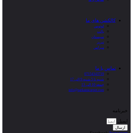
کالکشن های ما
لوتوس
پالت
سیستان
تبریز
میراس
تماس با ما
07154343719
شنبه تا 5 شنبه 9 الی 17
جمعه 10 الی 13
info@parkamicarpet.com
خبرنامه
ایمیل
ارسال