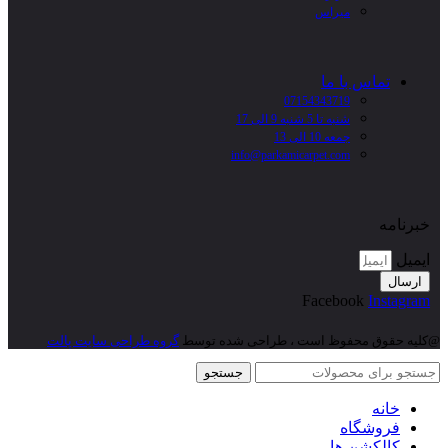
میراس
تماس با ما
07154343719
شنبه تا 5 شنبه 9 الی 17
جمعه 10 الی 13
info@parkamicarpet.com
خبرنامه
ایمیل
ارسال
Facebook
Instagram
@کلیه حقوق محفوظ است ، طراحی شده توسط
گروه طراحی سایت پالت
جستجو
خانه
فروشگاه
کالکشن ها