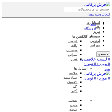
انتخاب دسته بندی
استایل ها
خانه
پالت
فروشگاه
تبریز
سیستان
کالکشن ها
لوتوس
لوتوس
میراس
پالت
سیستان
جستجو
میراس
0
لیست علاقمندی
تبریز
0
مورد
/
0
تومان
منو
استایل ها
خلاصه
0
مورد
/
0
تومان
سیاه سفید
کلاسیک
گبه
گلیم
هندسی
مدرن
سخت