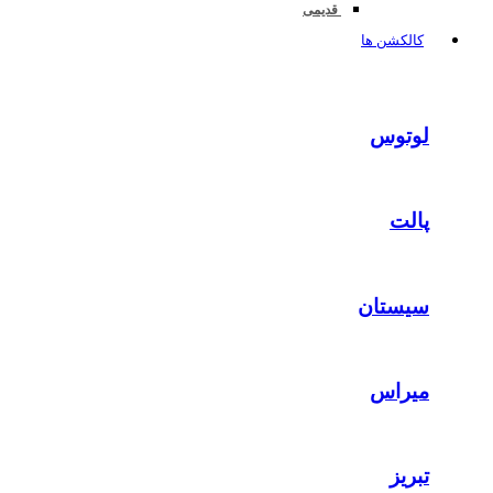
قدیمی
کالکشن ها
لوتوس
پالت
سیستان
میراس
تبریز