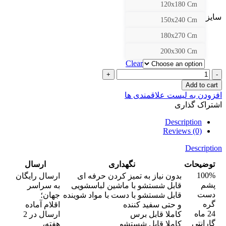
120x180 Cm
سایز
150x240 Cm
180x270 Cm
200x300 Cm
Clear
کد
229
Add to cart
quantity
افزودن به لیست علاقمندی ها
اشتراک گذاری
Description
Reviews (0)
Description
توضیحات
نگهداری
ارسال
100%
بدون نیاز به تمیز کردن حرفه ای
ارسال رایگان
پشم
قابل شستشو با ماشین لباسشویی
به سراسر
دست
قابل شستشو با دست با مواد شوینده
جهان؛
گره
و حتی سفید کننده
اقلام آماده
24 ماه
کاملا قابل برس
ارسال در 2
گارانتی
کاملا قابل شستشو
هفته،