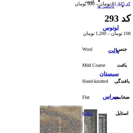
قدیمی
کد 445
81
تومان
–
900
تومان
کالکشن ها
کد 293
لوتوس
108
تومان
–
1,200
تومان
جنس
Wool
پالت
بافت
Mild Coarse
سیستان
بافندگی
Hand-knotted
میراس
ضخامت
Flat
استایل
Kilim