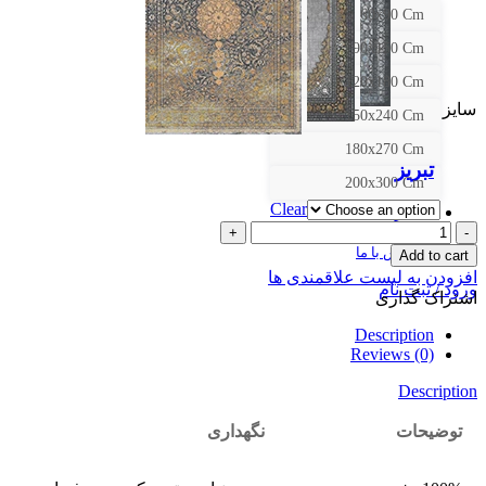
60x90 Cm
90x150 Cm
120x180 Cm
سایز
150x240 Cm
180x270 Cm
تبریز
200x300 Cm
Clear
گالری
کد
درباره ما
293
تماس با ما
Add to cart
quantity
افزودن به لیست علاقمندی ها
ورود / ثبت نام
اشتراک گذاری
Description
Reviews (0)
Description
توضیحات
نگهداری