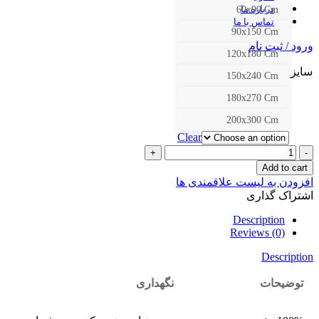
درباره ما
60x90 Cm
تماس با ما
90x150 Cm
ورود / ثبت نام
120x180 Cm
سایز
150x240 Cm
180x270 Cm
200x300 Cm
Clear
کد
1803
Add to cart
quantity
افزودن به لیست علاقمندی ها
اشتراک گذاری
Description
Reviews (0)
Description
توضیحات
نگهداری