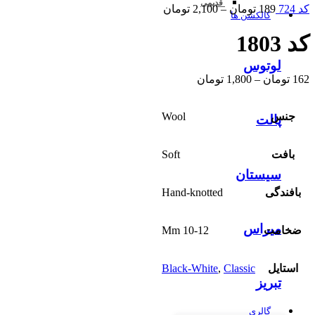
قدیمی
کد 724
189
تومان
–
2,100
تومان
کالکشن ها
کد 1803
لوتوس
162
تومان
–
1,800
تومان
جنس
Wool
پالت
بافت
Soft
سیستان
بافندگی
Hand-knotted
میراس
ضخامت
10-12 Mm
استایل
Classic
,
Black-White
تبریز
گالری