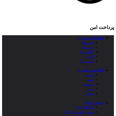
پرداخت امن
صفحات محبوب
فروشگاه
درباره ما
کالکشن ها
گالری
تماس با ما
کالکشن های ما
لوتوس
پالت
سیستان
تبریز
میراس
تماس با ما
07154343719
شنبه تا 5 شنبه 9 الی 17