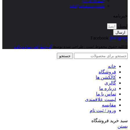
جمعه 10 الی 13
info@parkamicarpet.com
خبرنامه
ایمیل
ارسال
Facebook
Instagram
@کلیه حقوق محفوظ است ، طراحی شده توسط
گروه طراحی سایت پالت
جستجو
خانه
فروشگاه
کالکشن ها
گالری
درباره ما
تماس با ما
لیست علاقمندی
مقایسه
ورود / ثبت نام
سبد خرید فروشگاه
بستن