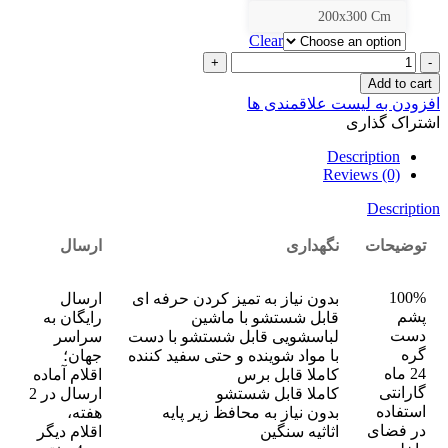
200x300 Cm
Clear
کد
724
Add to cart
quantity
افزودن به لیست علاقمندی ها
اشتراک گذاری
Description
Reviews (0)
Description
توضیحات
نگهداری
ارسال
100%
بدون نیاز به تمیز کردن حرفه ای
ارسال
پشم
قابل شستشو با ماشین
رایگان به
دست
لباسشویی قابل شستشو با دست
سراسر
گره
با مواد شوینده و حتی سفید کننده
جهان؛
24 ماه
کاملا قابل برس
اقلام آماده
گارانتی
کاملا قابل شستشو
ارسال در 2
استفاده
بدون نیاز به محافظ زیر پایه
هفته،
در فضای
اثاثیه سنگین
اقلام دیگر