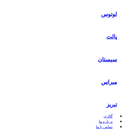
لوتوس
پالت
سیستان
میراس
تبریز
گالری
درباره ما
تماس با ما